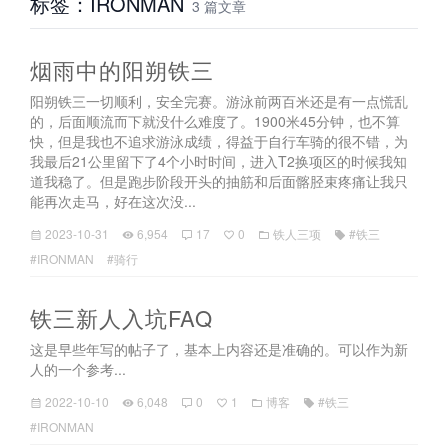
标签：IRONMAN
3 篇文章
烟雨中的阳朔铁三
阳朔铁三一切顺利，安全完赛。游泳前两百米还是有一点慌乱
的，后面顺流而下就没什么难度了。1900米45分钟，也不算
快，但是我也不追求游泳成绩，得益于自行车骑的很不错，为
我最后21公里留下了4个小时时间，进入T2换项区的时候我知
道我稳了。但是跑步阶段开头的抽筋和后面髂胫束疼痛让我只
能再次走马，好在这次没...
2023-10-31
6,954
17
0
铁人三项
#铁三
#IRONMAN
#骑行
铁三新人入坑FAQ
这是早些年写的帖子了，基本上内容还是准确的。可以作为新
人的一个参考...
2022-10-10
6,048
0
1
博客
#铁三
#IRONMAN