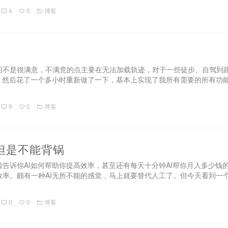
4
0
博客
图不是很满意，不满意的点主要在无法加载轨迹，对于一些徒步、自驾到
求，然后花了一个多小时重新做了一下，基本上实现了我所有需要的所有功
9
0
博客
但是不能背锅
告诉你AI如何帮助你提高效率，甚至还有每天十分钟AI帮你月入多少钱
效率。颇有一种AI无所不能的感觉，马上就要替代人工了。但今天看到一
0
0
博客