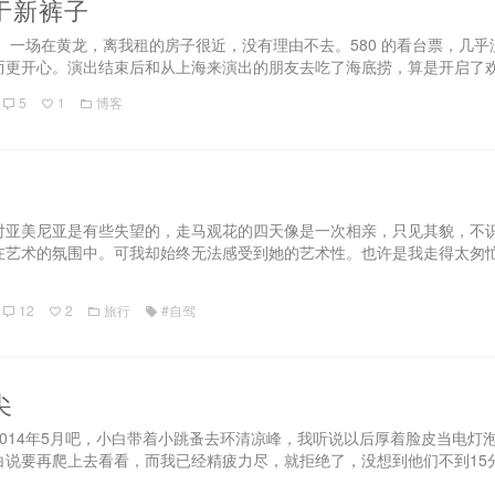
于新裤子
子。一场在黄龙，离我租的房子很近，没有理由不去。580 的看台票，
而更开心。演出结束后和从上海来演出的朋友去吃了海底捞，算是开启了欢乐的 a
5
1
博客
对亚美尼亚是有些失望的，走马观花的四天像是一次相亲，只见其貌，不
在艺术的氛围中。可我却始终无法感受到她的艺术性。也许是我走得太匆忙
12
2
旅行
#自驾
尖
2014年5月吧，小白带着小跳蚤去环清凉峰，我听说以后厚着脸皮当电
白说要再爬上去看看，而我已经精疲力尽，就拒绝了，没想到他们不到15