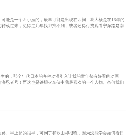
可能是一个叫小渔的，最早可能是出现在西祠，我大概是在13年的
定转载过来，免得过几年找都找不到，或者还得付费观看宁海路是南
出生的，那个年代日本的各种动漫引入让我的童年都有好看的动画
南海忍者号！而这也是铁胆火车侠中我最喜欢的一个人物。奈何我们
边路。早上起的很早，可到了和歌山却很晚，因为没能学会如何看日