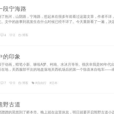
一段宁海路
到了热河，山阴路，宁海路，想起来在很多年前看过这篇文章，作者不详，
文。文中的故事到底发生在什么时候已经不详了。今天重新看了一遍，决
4
2
博客
中的印象
源于动画，蜡笔小新、哆啦A梦、柯南、水冰月等等。很庆幸我是90年代
所在地，关西服部平次的地盘落地关西机场后的第一个惊喜来自电车——
7
0
博客
#自由行
#日本
熊野古道
磨蹭蹭的晃悠到了桥本市。晚上就在这里休息，明日就要开启熊野古道小