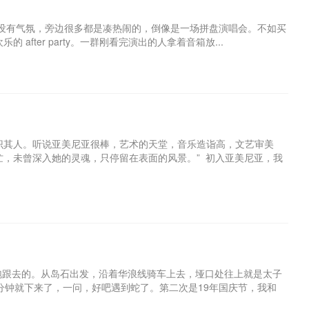
几乎没有气氛，旁边很多都是凑热闹的，倒像是一场拼盘演唱会。不如买
fter party。一群刚看完演出的人拿着音箱放...
识其人。听说亚美尼亚很棒，艺术的天堂，音乐造诣高，文艺审美
，未曾深入她的灵魂，只停留在表面的风景。” 初入亚美尼亚，我
灯泡跟去的。从岛石出发，沿着华浪线骑车上去，垭口处往上就是太子
分钟就下来了，一问，好吧遇到蛇了。第二次是19年国庆节，我和