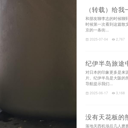
（转载）给我
和朋友聊李志的时候聊
时候第一次看到这篇散
京的一条街...
2025-07-04
2,767
纪伊半岛旅途
对日本的印象更多是来
片。纪伊半岛是大阪的
导航提示我们...
2025-06-17
3,168
没有天花板的
落地关西机场后几人磨