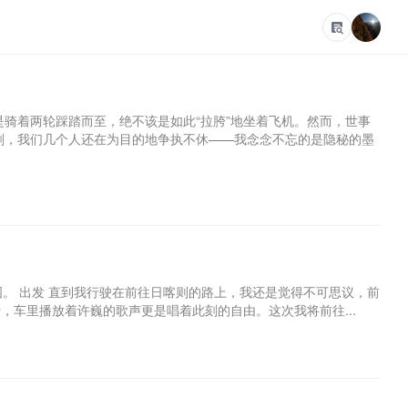
骑着两轮踩踏而至，绝不该是如此“拉胯”地坐着飞机。然而，世事
刻，我们几个人还在为目的地争执不休——我念念不忘的是隐秘的墨
中国。 出发 直到我行驶在前往日喀则的路上，我还是觉得不可思议，前
，车里播放着许巍的歌声更是唱着此刻的自由。这次我将前往...