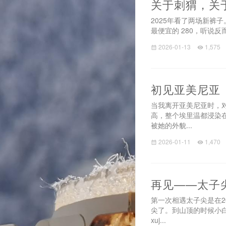
关于刺猬，关
2025年看了两场新裤
最便宜的 280，听说反
2026-01-13
1,575
初见亚美尼亚
当我离开亚美尼亚时，
高，整个埃里温都浸染
被她的外貌...
2026-01-11
1,470
再见——太子
第一次相遇太子尖是在
尖了。到山顶的时候小
xuj...