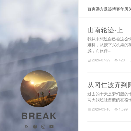
首页
远方
足迹
博客
年历
山南轮迹-上
我从未想过自己会这么
难料，从按下买机票的
脱，而伙伴...
2026-07-29
423
从冈仁波齐到
过去的十天是梦幻般的十
两天我还社畜般的在格子
2026-03-10
1,599
BREAK