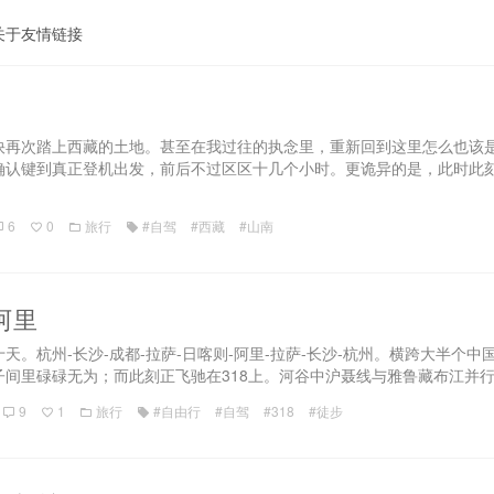
关于
友情链接
快再次踏上西藏的土地。甚至在我过往的执念里，重新回到这里怎么也该是
确认键到真正登机出发，前后不过区区十几个小时。更诡异的是，此时此
6
0
旅行
#自驾
#西藏
#山南
阿里
天。杭州-长沙-成都-拉萨-日喀则-阿里-拉萨-长沙-杭州。横跨大半个
间里碌碌无为；而此刻正飞驰在318上。河谷中沪聂线与雅鲁藏布江并行
9
1
旅行
#自由行
#自驾
#318
#徒步