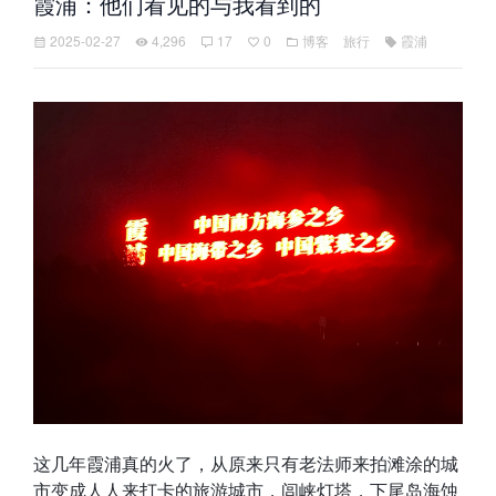
霞浦：他们看见的与我看到的
2025-02-27
4,296
17
0
博客
旅行
霞浦
这几年霞浦真的火了，从原来只有老法师来拍滩涂的城
市变成人人来打卡的旅游城市，闾峡灯塔，下尾岛海蚀