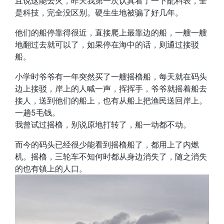
且说这能去火，昨天我第一次认真看了一下配料表，全
是科技，完全没区别。硬生生地被骗了好几年。
他们的船停靠得很近，直接爬上最靠边的船，一艘一艘
地翻过去就可以了，如果停在海中的话，则通过接驳
船。
小学时爷爷有一年突然买了一艘摇橹船，每天就在码头
边上接驳，岸上的人喊一声，挥挥手，爷爷就摇着船去
接人，送到他们的船上，也有从船上把渔民送回岸上。
一趟5毛钱。
我曾试过摇橹，别说原地打转了，船一动都不动。
而今的码头已经很少能看到摇橹船了，都用上了内燃
机。摇橹，三轮车不知何时都从身边消失了，随之消失
的也有镇上的人口。