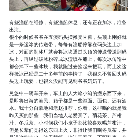
有些渔船在维修，有些渔船休息，还有正在加冰，准备
出海。
很小的时候爷爷在五澳码头摆摊卖甘蔗，头顶上刚好就
是一条运冰的传送带，每每有渔船停靠在码头边上加
冰，对面的制冰厂就会将冰块通过头顶的传送带送到码
头上，再经过破冰粉碎成冰渣填在船上，每次冰传输中
都会掉下一些冰块，我就跑过去捡起来把玩，而上次这
样捡冰已经是二十多年前的事情了，我很久不曾回头码
头边上玩耍，也很久没能再见到爷爷奶奶了。
晃悠中一辆车开来，车上的人大箱小箱的搬东西下来，
是即将出海的渔民。箱子都是一些泡面、面包、还有酒
水。我十分自豪地和老赵推荐，你看，这些喝的就是我
昨天买的那些，我们当地人老爱买了。菊花茶、芦柑
汁、冬瓜茶。小时候我们小孩子都比较喜欢喝芦柑汁，
但是长辈们觉得这东西上火，非得让我们喝冬瓜茶，并