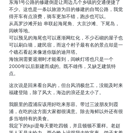
东海1号公路的修建倒是让周边几个乡镇的交通便捷了
不少。这也是一条以旅游为目的修建的自驾公路，我觉
得开车有点浪费，骑车更加不错，跑步也可以。
从高罗沙滩开始 串联起海尾角、大京沙滩、下尾岛，
闾峡等地。
可以预见的海尾也可以逐渐网红化，不少石砌的屋子也
可以刷白墙，建民宿，而这个村子最有名的景点却是一
个礁石看起来像迷你版的迪拜塔。
海蚀洞需要退潮时才能看到，闾峡灯塔也只是一个
2000年以后新建而成的。既不雄伟，又缺乏建筑特
点。
这次说是回来看台风的，但台风消极怠工，没能及时来
福建登陆，除了风大，海边的浪还是太小了。
我眼里的霞浦应该用好吃来形容。带过三波朋友到霞
浦，在吃的这方面大家都很满意。除去海鲜以外还有很
多当地特有的美食。
我定下的kpi是每天要吃四顿，并且顿顿不重样。老赵
等人不是太给力，两个晚上没跟我去吃宵夜，鸽子本着