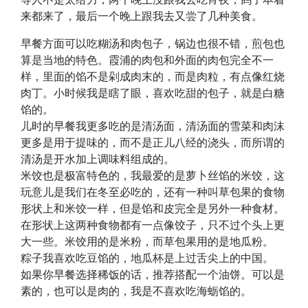
来都来了，最后一个晚上跟我去又尝了几种美食。
早餐方面可以吃糊汤和肉包子，锅边也很不错，煎包也
算是当地的特色。霞浦的肉包和外面的肉包完全不一
样，里面的馅不是剁成肉末的，而是肉粒，有点像红烧
肉丁。小时候我是瞎了眼，喜欢吃甜的包子，就是白糖
馅的。
儿时的早餐我更多吃的是清汤面，清汤面的雪菜和肉沫
更多是用于提味的，而不是正儿八经的浇头，而所谓的
清汤是开水加上调味料组成的。
米饺也是极富特色的，我最爱的是萝卜丝馅的米饺，这
玩意儿是我们在冬至必吃的，还有一种叫草包果的食物
形状上和米饺一样，但是馅和皮完全是另外一种食材。
在形状上这两种食物都有一点像饺子，只不过个头上更
大一些。米饺用的是米粉，而草包果用的是地瓜粉。
粽子我喜欢吃豆馅的，地瓜杯是上过舌尖上的中国。
如果你早餐选择稀饭的话，推荐搭配一个油饼。可以是
素的，也可以是肉的，我是不喜欢吃海蛎馅的。