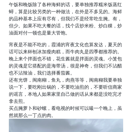
午饭和晚饭除了各种海鲜的话，要单独推荐糯米饭蒸红
蟳，算是比较另类的一种做法，在外是不多见的。海鲜
的品种基本上应有尽有，但我们不是经常吃生腌。有，
但少。如果不吃大餐的话，找个店炒米粉、炒白粿，炒
油面对付一顿也是量大管饱。
宵夜是不能不吃的，霞浦的宵夜文化也算发达，夏天的
话可以来杯刨冰加瘦肉糕，而牛肉丸是四季都推荐的。
晚上来个拌面也不错，花生酱就是拌面的灵魂。小笼包
的灵魂是它搭配的是海带汤，很是神奇，但我们不沾醋
也不沾辣油，我们选择番茄酱。
还有光饼，闽南糊，鱼丸，肉燕等等，闽南糊我要单独
说一下，要吃刚出锅的，不要吃油煎的，不要听信商家
的谣言，本地人如果家里自己做的话从来都是没吃完才
拿去煎。
买点腌萝卜和砂螺，看电视的时候可以嘬一个晚上，虽
然就那么一丁点的肉。