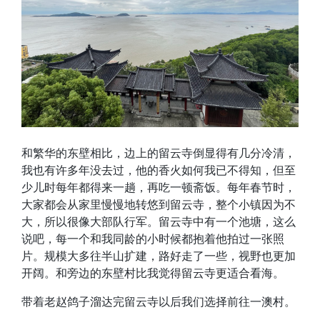
和繁华的东壁相比，边上的留云寺倒显得有几分冷清，
我也有许多年没去过，他的香火如何我已不得知，但至
少儿时每年都得来一趟，再吃一顿斋饭。每年春节时，
大家都会从家里慢慢地转悠到留云寺，整个小镇因为不
大，所以很像大部队行军。留云寺中有一个池塘，这么
说吧，每一个和我同龄的小时候都抱着他拍过一张照
片。规模大多往半山扩建，路好走了一些，视野也更加
开阔。和旁边的东壁村比我觉得留云寺更适合看海。
带着老赵鸽子溜达完留云寺以后我们选择前往一澳村。