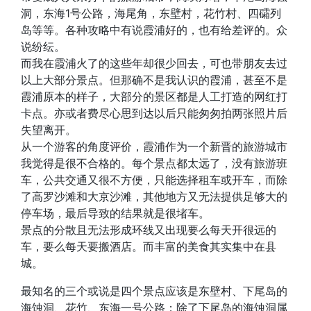
洞，东海1号公路，海尾角，东壁村，花竹村、四礵列
岛等等。各种攻略中有说霞浦好的，也有给差评的。众
说纷纭。
而我在霞浦火了的这些年却很少回去，可也带朋友去过
以上大部分景点。但那确不是我认识的霞浦，甚至不是
霞浦原本的样子，大部分的景区都是人工打造的网红打
卡点。亦或者费尽心思到达以后只能匆匆拍两张照片后
失望离开。
从一个游客的角度评价，霞浦作为一个新晋的旅游城市
我觉得是很不合格的。每个景点都太远了，没有旅游班
车，公共交通又很不方便，只能选择租车或开车，而除
了高罗沙滩和大京沙滩，其他地方又无法提供足够大的
停车场，最后导致的结果就是很堵车。
景点的分散且无法形成环线又出现要么每天开很远的
车，要么每天要搬酒店。而丰富的美食其实集中在县
城。
最知名的三个或说是四个景点应该是东壁村、下尾岛的
海蚀洞、花竹、东海一号公路；除了下尾岛的海蚀洞属